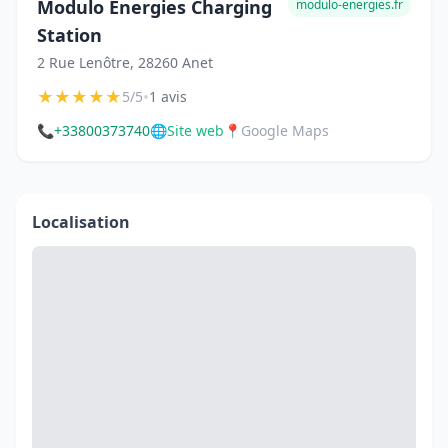
Modulo Energies Charging
modulo-energies.fr
Station
2 Rue Lenôtre, 28260 Anet
★
★
★
★
★
•
5/5
1 avis
📞
+33800373740
🌐
Site web
📍
Google Maps
Localisation