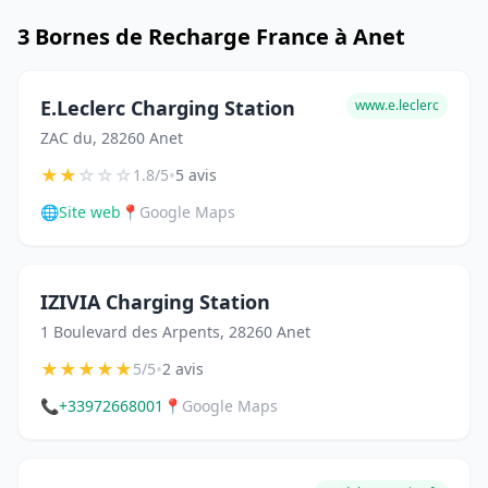
3 Bornes de Recharge France à Anet
E.Leclerc Charging Station
www.e.leclerc
ZAC du, 28260 Anet
★
★
☆
☆
☆
•
1.8/5
5 avis
🌐
Site web
📍
Google Maps
IZIVIA Charging Station
1 Boulevard des Arpents, 28260 Anet
★
★
★
★
★
•
5/5
2 avis
📞
+33972668001
📍
Google Maps