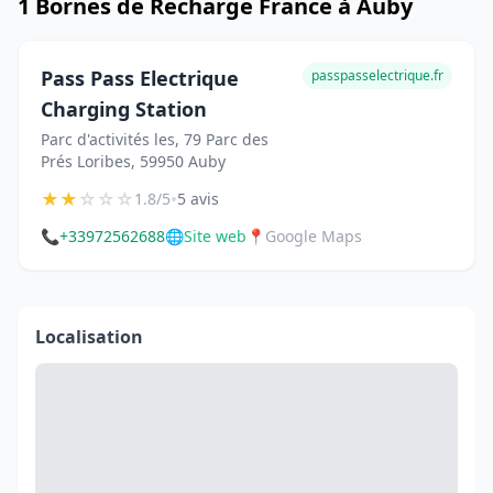
1 Bornes de Recharge France à Auby
Pass Pass Electrique
passpasselectrique.fr
Charging Station
Parc d'activités les, 79 Parc des
Prés Loribes, 59950 Auby
★
★
☆
☆
☆
•
1.8/5
5 avis
📞
+33972562688
🌐
Site web
📍
Google Maps
Localisation