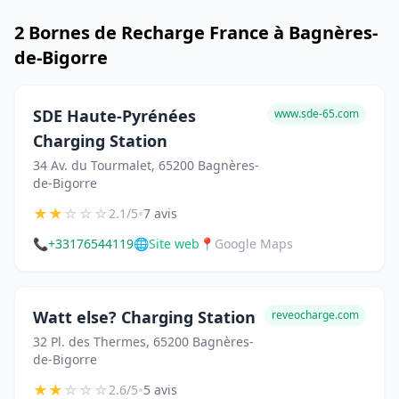
2 Bornes de Recharge France à Bagnères-
de-Bigorre
SDE Haute-Pyrénées
www.sde-65.com
Charging Station
34 Av. du Tourmalet, 65200 Bagnères-
de-Bigorre
★
★
☆
☆
☆
•
2.1/5
7 avis
📞
+33176544119
🌐
Site web
📍
Google Maps
Watt else? Charging Station
reveocharge.com
32 Pl. des Thermes, 65200 Bagnères-
de-Bigorre
★
★
☆
☆
☆
•
2.6/5
5 avis