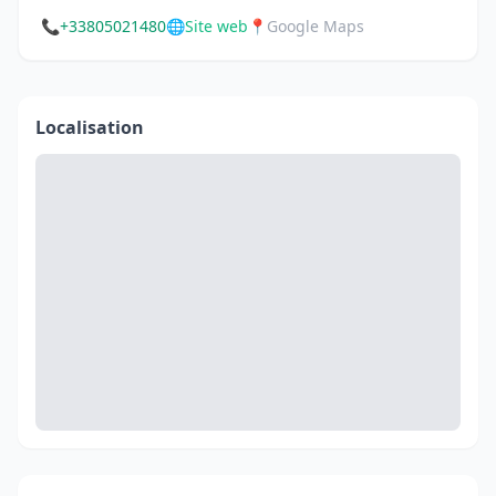
📞
+33805021480
🌐
Site web
📍
Google Maps
Localisation