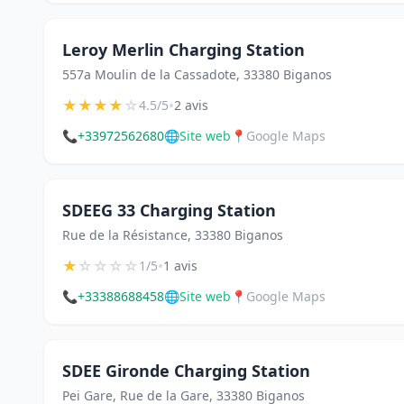
Leroy Merlin Charging Station
557a Moulin de la Cassadote, 33380 Biganos
★
★
★
★
☆
•
4.5/5
2 avis
📞
+33972562680
🌐
Site web
📍
Google Maps
SDEEG 33 Charging Station
Rue de la Résistance, 33380 Biganos
★
☆
☆
☆
☆
•
1/5
1 avis
📞
+33388688458
🌐
Site web
📍
Google Maps
SDEE Gironde Charging Station
Pei Gare, Rue de la Gare, 33380 Biganos