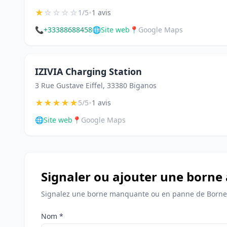
★
☆
☆
☆
☆
•
1/5
1 avis
📞
+33388688458
🌐
Site web
📍
Google Maps
IZIVIA Charging Station
3 Rue Gustave Eiffel, 33380 Biganos
★
★
★
★
★
•
5/5
1 avis
🌐
Site web
📍
Google Maps
Signaler ou ajouter une borne
Signalez une borne manquante ou en panne de Bornes
Nom *