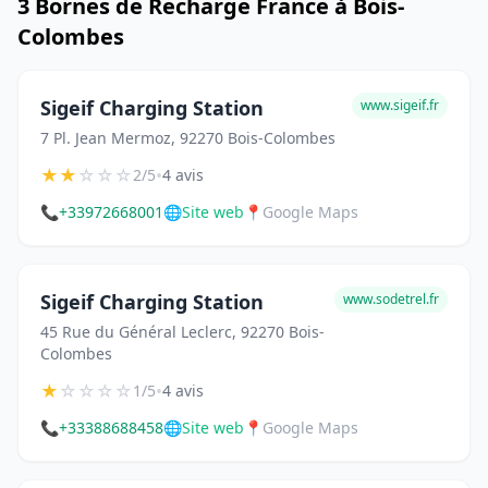
3 Bornes de Recharge France à Bois-
Colombes
Sigeif Charging Station
www.sigeif.fr
7 Pl. Jean Mermoz, 92270 Bois-Colombes
★
★
☆
☆
☆
•
2/5
4 avis
📞
+33972668001
🌐
Site web
📍
Google Maps
Sigeif Charging Station
www.sodetrel.fr
45 Rue du Général Leclerc, 92270 Bois-
Colombes
★
☆
☆
☆
☆
•
1/5
4 avis
📞
+33388688458
🌐
Site web
📍
Google Maps