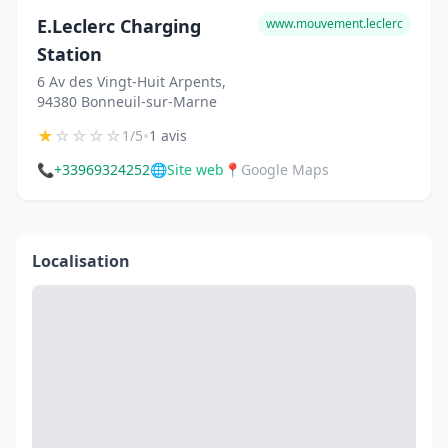
E.Leclerc Charging
www.mouvement.leclerc
Station
6 Av des Vingt-Huit Arpents,
94380 Bonneuil-sur-Marne
★
☆
☆
☆
☆
•
1/5
1 avis
📞
+33969324252
🌐
Site web
📍
Google Maps
Localisation