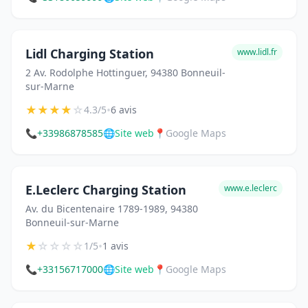
Lidl Charging Station
www.lidl.fr
2 Av. Rodolphe Hottinguer, 94380 Bonneuil-
sur-Marne
★
★
★
★
☆
•
4.3/5
6 avis
📞
+33986878585
🌐
Site web
📍
Google Maps
E.Leclerc Charging Station
www.e.leclerc
Av. du Bicentenaire 1789-1989, 94380
Bonneuil-sur-Marne
★
☆
☆
☆
☆
•
1/5
1 avis
📞
+33156717000
🌐
Site web
📍
Google Maps