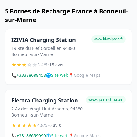
5 Bornes de Recharge France à Bonneuil-
sur-Marne
IZIVIA Charging Station
www.kiwhipass.fr
19 Rte du Fief Cordellier, 94380
Bonneuil-sur-Marne
★
★
★
☆
☆
•
3.4/5
15 avis
📞
+33388688458
🌐
Site web
📍
Google Maps
Electra Charging Station
www.go-electra.com
2 Av des Vingt-Huit Arpents, 94380
Bonneuil-sur-Marne
★
★
★
★
★
•
4.8/5
6 avis
📞
+33186659999
🌐
Site web
📍
Google Maps