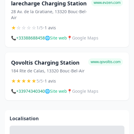
larecharge Charging Station
www.evzen.com
28 Av. de la Gratiane, 13320 Bouc-Bel-
Air
★
☆
☆
☆
☆
•
1/5
1 avis
📞
+33388688458
🌐
Site web
📍
Google Maps
Qovoltis Charging Station
www.qovoltis.com
184 Rte de Calas, 13320 Bouc-Bel-Air
★
★
★
★
★
•
5/5
1 avis
📞
+33974340340
🌐
Site web
📍
Google Maps
Localisation