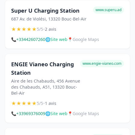
Super U Charging Station
www.superu.ad
687 Av. de Violési, 13320 Bouc-Bel-Air
★
★
★
★
★
•
5/5
2 avis
📞
+33442607260
🌐
Site web
📍
Google Maps
ENGIE Vianeo Charging
www.engie-vianeo.com
Station
Aire de les Chabauds, 456 Avenue
des Chabauds, A51, 13320 Bouc-
Bel-Air
★
★
★
★
★
•
5/5
1 avis
📞
+33969376009
🌐
Site web
📍
Google Maps