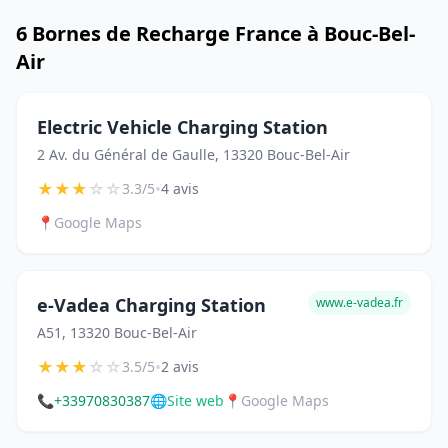
6 Bornes de Recharge France à Bouc-Bel-
Air
Electric Vehicle Charging Station
2 Av. du Général de Gaulle, 13320 Bouc-Bel-Air
★
★
★
☆
☆
•
3.3/5
4 avis
📍
Google Maps
e-Vadea Charging Station
www.e-vadea.fr
A51, 13320 Bouc-Bel-Air
★
★
★
☆
☆
•
3.5/5
2 avis
📞
+33970830387
🌐
Site web
📍
Google Maps