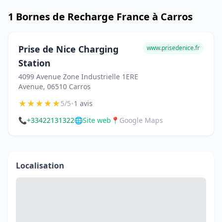
1 Bornes de Recharge France à Carros
Prise de Nice Charging
www.prisedenice.fr
Station
4099 Avenue Zone Industrielle 1ERE
Avenue, 06510 Carros
★
★
★
★
★
•
5/5
1 avis
📞
+33422131322
🌐
Site web
📍
Google Maps
Localisation