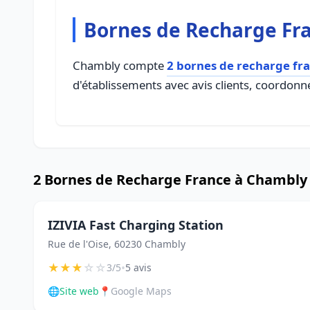
Bornes de Recharge Fr
Chambly compte
2 bornes de recharge fr
d'établissements avec avis clients, coordonné
2 Bornes de Recharge France à Chambly
IZIVIA Fast Charging Station
Rue de l'Oise, 60230 Chambly
★
★
★
☆
☆
•
3/5
5 avis
🌐
Site web
📍
Google Maps