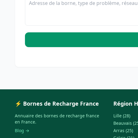
⚡ Bornes de Recharge France
Région H
Annuaire des bornes de recharge france
Lille (28)
en France.
Beauvais (2
Blog →
Arras (25)
Calais (21)