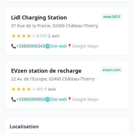
Lidl Charging Station
www.lidl.fr
37 Rue de la Prairie, 02400 Château-Thierry
★
★
★
★
☆
•
4.5/5
2 avis
📞
+33800900343
🌐
Site web
📍
Google Maps
EVzen station de recharge
evzen.com
22 Av. de l'Europe, 02400 Château-Thierry
★
★
★
★
☆
•
4/5
1 avis
📞
+33969390903
🌐
Site web
📍
Google Maps
Localisation