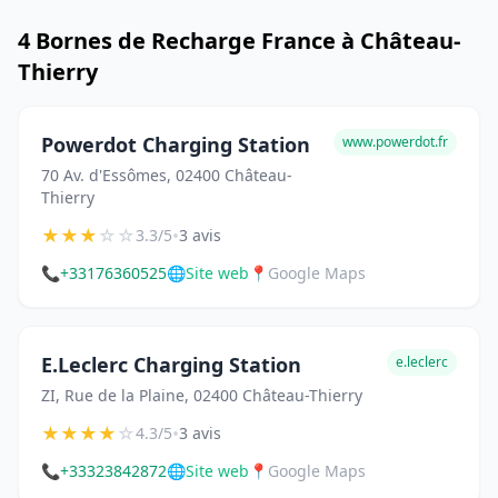
4 Bornes de Recharge France à Château-
Thierry
Powerdot Charging Station
www.powerdot.fr
70 Av. d'Essômes, 02400 Château-
Thierry
★
★
★
☆
☆
•
3.3/5
3 avis
📞
+33176360525
🌐
Site web
📍
Google Maps
E.Leclerc Charging Station
e.leclerc
ZI, Rue de la Plaine, 02400 Château-Thierry
★
★
★
★
☆
•
4.3/5
3 avis
📞
+33323842872
🌐
Site web
📍
Google Maps