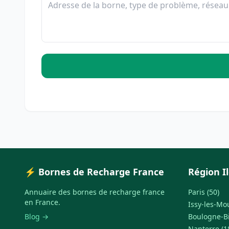
⚡ Bornes de Recharge France
Région I
Annuaire des bornes de recharge france
Paris (50)
en France.
Issy-les-Mo
Blog →
Boulogne-Bi
Nanterre (1