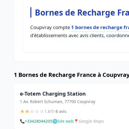
Bornes de Recharge Fr
Coupvray compte
1 bornes de recharge f
d'établissements avec avis clients, coordonné
1 Bornes de Recharge France à Coupvra
e-Totem Charging Station
1 Av. Robert Schuman, 77700 Coupvray
★
★
☆
☆
☆
•
1.8/5
8 avis
📞
+33428044205
🌐
Site web
📍
Google Maps