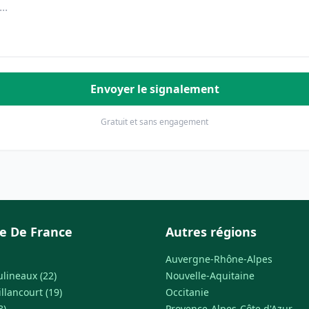
Envoyer le signalement
Gratuit et sans engagement
le De France
Autres régions
Auvergne-Rhône-Alpes
ulineaux (22)
Nouvelle-Aquitaine
llancourt (19)
Occitanie
8)
Provence-Alpes-Côte d'Azur