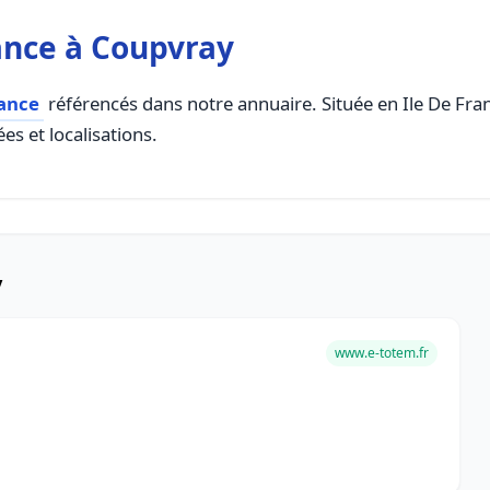
ance à Coupvray
rance
référencés dans notre annuaire. Située en Ile De Franc
es et localisations.
y
www.e-totem.fr