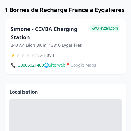
1 Bornes de Recharge France à Eygalières
Simone - CCVBA Charging
www.evzen.com
Station
240 Av. Léon Blum, 13810 Eygalières
★
☆
☆
☆
☆
•
1/5
1 avis
📞
+33805021480
🌐
Site web
📍
Google Maps
Localisation