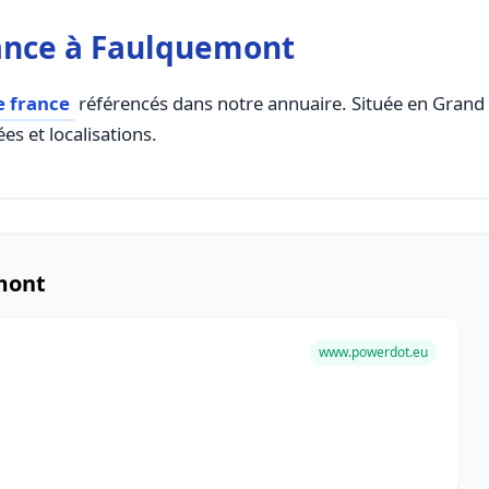
ance à Faulquemont
e france
référencés dans notre annuaire. Située en Grand Es
es et localisations.
mont
www.powerdot.eu