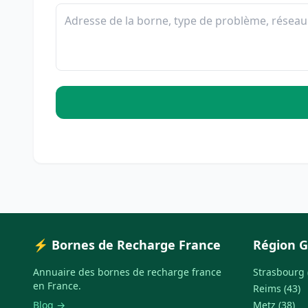
⚡ Bornes de Recharge France
Région G
Annuaire des bornes de recharge france
Strasbourg 
en France.
Reims (43)
Blog →
Metz (38)