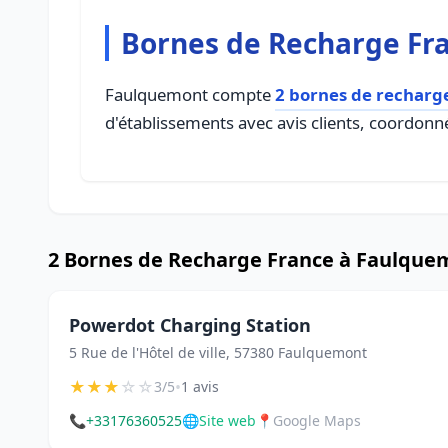
Bornes de Recharge Fr
Faulquemont compte
2 bornes de recharg
d'établissements avec avis clients, coordonné
2 Bornes de Recharge France à Faulque
Powerdot Charging Station
5 Rue de l'Hôtel de ville, 57380 Faulquemont
★
★
★
☆
☆
•
3/5
1 avis
📞
+33176360525
🌐
Site web
📍
Google Maps