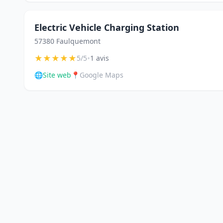
Electric Vehicle Charging Station
57380 Faulquemont
★
★
★
★
★
•
5/5
1 avis
🌐
Site web
📍
Google Maps