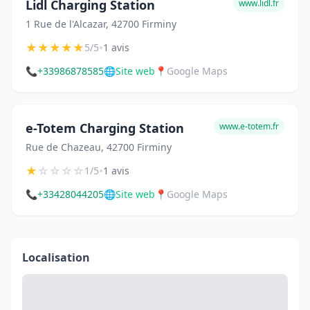
Lidl Charging Station
www.lidl.fr
1 Rue de l'Alcazar, 42700 Firminy
★
★
★
★
★
•
5/5
1 avis
📞
+33986878585
🌐
Site web
📍
Google Maps
e-Totem Charging Station
www.e-totem.fr
Rue de Chazeau, 42700 Firminy
★
☆
☆
☆
☆
•
1/5
1 avis
📞
+33428044205
🌐
Site web
📍
Google Maps
Localisation