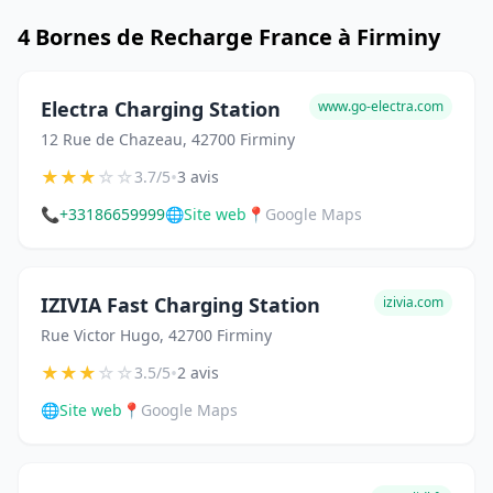
4 Bornes de Recharge France à Firminy
Electra Charging Station
www.go-electra.com
12 Rue de Chazeau, 42700 Firminy
★
★
★
☆
☆
•
3.7/5
3 avis
📞
+33186659999
🌐
Site web
📍
Google Maps
IZIVIA Fast Charging Station
izivia.com
Rue Victor Hugo, 42700 Firminy
★
★
★
☆
☆
•
3.5/5
2 avis
🌐
Site web
📍
Google Maps