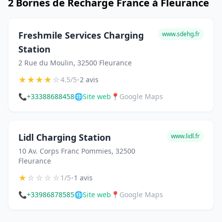
2 Bornes de Recharge France à Fleurance
Freshmile Services Charging
www.sdehg.fr
Station
2 Rue du Moulin, 32500 Fleurance
★
★
★
★
☆
•
4.5/5
2 avis
📞
+33388688458
🌐
Site web
📍
Google Maps
Lidl Charging Station
www.lidl.fr
10 Av. Corps Franc Pommies, 32500
Fleurance
★
☆
☆
☆
☆
•
1/5
1 avis
📞
+33986878585
🌐
Site web
📍
Google Maps