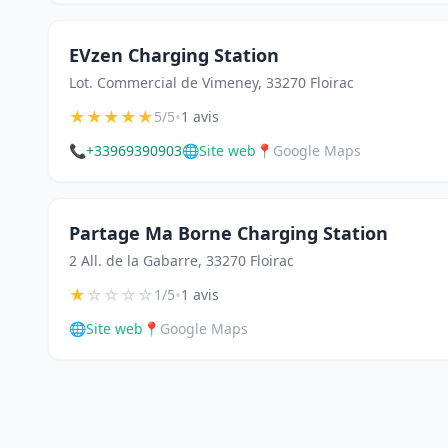
EVzen Charging Station
Lot. Commercial de Vimeney, 33270 Floirac
★
★
★
★
★
•
5/5
1 avis
📞
+33969390903
🌐
Site web
📍
Google Maps
Partage Ma Borne Charging Station
2 All. de la Gabarre, 33270 Floirac
★
☆
☆
☆
☆
•
1/5
1 avis
🌐
Site web
📍
Google Maps