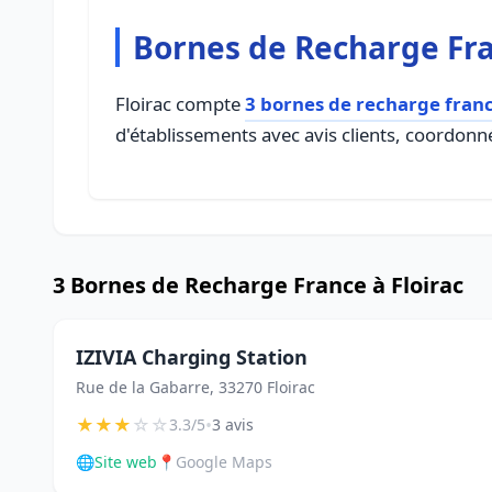
Bornes de Recharge Fra
Floirac compte
3 bornes de recharge fran
d'établissements avec avis clients, coordonné
3 Bornes de Recharge France à Floirac
IZIVIA Charging Station
Rue de la Gabarre, 33270 Floirac
★
★
★
☆
☆
•
3.3/5
3 avis
🌐
Site web
📍
Google Maps