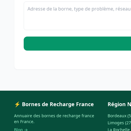
⚡ Bornes de Recharge France
Région N
Annuaire des bornes de recharge france
Bordeaux (5
en France.
Limoges (27
Blog →
La Rochelle 