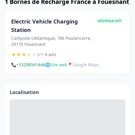
1 Bornes de Recharge France à Fouesnant
Electric Vehicle Charging
atlantique.bzh
Station
Campsite L'Atlantique, 786 Poulancorre,
29170 Fouesnant
★
★
★
☆
☆
•
3/5
4 avis
📞
+33298561444
🌐
Site web
📍
Google Maps
Localisation