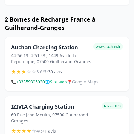
2 Bornes de Recharge France à
Guilherand-Granges
Auchan Charging Station
www.auchan.fr
44°56'19. 4°51'53., 1449 Av. de la
République, 07500 Guilherand-Granges
★
★
★
☆
☆
•
3.6/5
30 avis
📞
+33359305930
🌐
Site web
📍
Google Maps
IZIVIA Charging Station
izivia.com
60 Rue Jean Moulin, 07500 Guilherand-
Granges
★
★
★
★
☆
•
4/5
1 avis