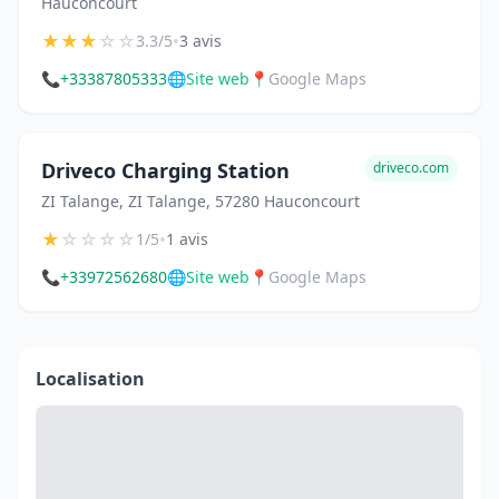
Hauconcourt
★
★
★
☆
☆
•
3.3/5
3 avis
📞
+33387805333
🌐
Site web
📍
Google Maps
Driveco Charging Station
driveco.com
ZI Talange, ZI Talange, 57280 Hauconcourt
★
☆
☆
☆
☆
•
1/5
1 avis
📞
+33972562680
🌐
Site web
📍
Google Maps
Localisation