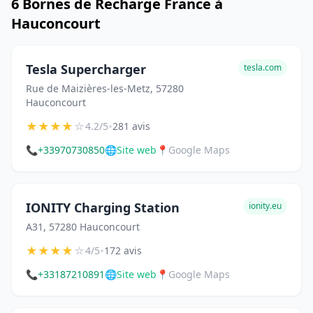
6 Bornes de Recharge France à
Hauconcourt
Tesla Supercharger
tesla.com
Rue de Maizières-les-Metz, 57280
Hauconcourt
★
★
★
★
☆
•
4.2/5
281 avis
📞
+33970730850
🌐
Site web
📍
Google Maps
IONITY Charging Station
ionity.eu
A31, 57280 Hauconcourt
★
★
★
★
☆
•
4/5
172 avis
📞
+33187210891
🌐
Site web
📍
Google Maps