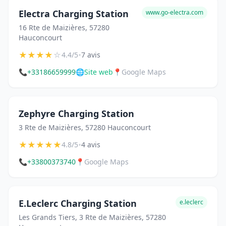
Electra Charging Station
www.go-electra.com
16 Rte de Maizières, 57280
Hauconcourt
★
★
★
★
☆
•
4.4/5
7 avis
📞
+33186659999
🌐
Site web
📍
Google Maps
Zephyre Charging Station
3 Rte de Maizières, 57280 Hauconcourt
★
★
★
★
★
•
4.8/5
4 avis
📞
+33800373740
📍
Google Maps
E.Leclerc Charging Station
e.leclerc
Les Grands Tiers, 3 Rte de Maizières, 57280