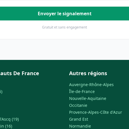
Envoyer le signalement
Gratuit et sans engagement
auts De France
Autres régions
Auvergne-Rhône-Alpes
5)
Île-de-France
Nouvelle-Aquitaine
Occitanie
Provence-Alpes-Côte d'Azur
'Ascq (19)
Grand Est
in (16)
Normandie