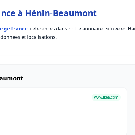
ance à Hénin-Beaumont
arge france
référencés dans notre annuaire. Située en Haut
rdonnées et localisations.
Beaumont
www.ikea.com