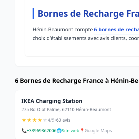
Bornes de Recharge Fr
Hénin-Beaumont compte
6 bornes de rech
choix d'établissements avec avis clients, coo
6 Bornes de Recharge France à Hénin-
IKEA Charging Station
275 Bd Olof Palme, 62110 Hénin-Beaumont
★
★
★
★
☆
•
4/5
63 avis
📞
+33969362006
🌐
Site web
📍
Google Maps