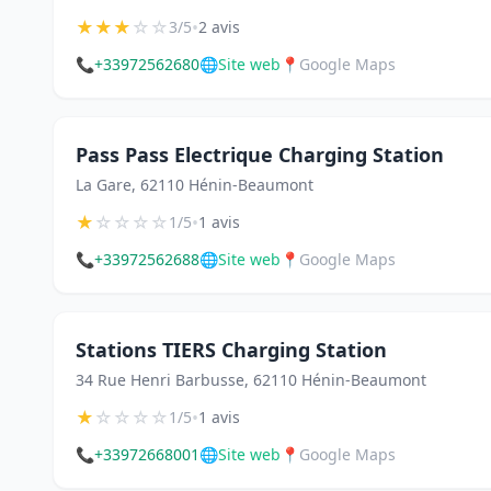
★
★
★
☆
☆
•
3/5
2 avis
📞
+33972562680
🌐
Site web
📍
Google Maps
Pass Pass Electrique Charging Station
La Gare, 62110 Hénin-Beaumont
★
☆
☆
☆
☆
•
1/5
1 avis
📞
+33972562688
🌐
Site web
📍
Google Maps
Stations TIERS Charging Station
34 Rue Henri Barbusse, 62110 Hénin-Beaumont
★
☆
☆
☆
☆
•
1/5
1 avis
📞
+33972668001
🌐
Site web
📍
Google Maps