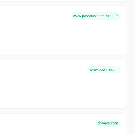
www.passpasselectrique.fr
www.powerdot.fr
driveco.com