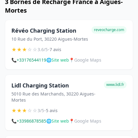
3 Bornes de Recharge France à Aigues-
Mortes
Révéo Charging Station
reveocharge.com
10 Rue du Port, 30220 Aigues-Mortes
★
★
★
☆
☆
•
3.6/5
7 avis
📞
+33176544119
🌐
Site web
📍
Google Maps
Lidl Charging Station
www.lidl.fr
5010 Rue des Marchands, 30220 Aigues-
Mortes
★
★
★
☆
☆
•
3/5
5 avis
📞
+33986878585
🌐
Site web
📍
Google Maps