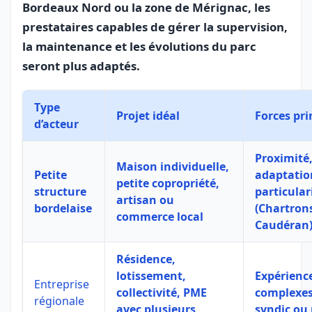
Bordeaux Nord ou la zone de Mérignac, les
prestataires capables de gérer la supervision,
la maintenance et les évolutions du parc
seront plus adaptés.
Type
Projet idéal
Forces pri
d’acteur
Proximité,
Maison individuelle,
Petite
adaptatio
petite copropriété,
structure
particular
artisan ou
bordelaise
(Chartron
commerce local
Caudéran
Résidence,
lotissement,
Expérience
Entreprise
collectivité, PME
complexes
régionale
avec plusieurs
syndic ou