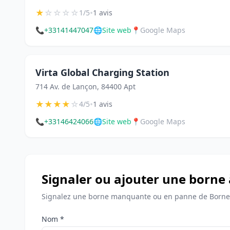
★
☆
☆
☆
☆
•
1/5
1 avis
📞
+33141447047
🌐
Site web
📍
Google Maps
Virta Global Charging Station
714 Av. de Lançon, 84400 Apt
★
★
★
★
☆
•
4/5
1 avis
📞
+33146424066
🌐
Site web
📍
Google Maps
Signaler ou ajouter une borne 
Signalez une borne manquante ou en panne de Bornes
Nom *