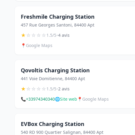
Freshmile Charging Station
457 Rue Georges Santoni, 84400 Apt
★
☆
☆
☆
☆
•
1.5/5
4 avis
📍
Google Maps
Qovoltis Charging Station
441 Voie Domitienne, 84400 Apt
★
☆
☆
☆
☆
•
1.5/5
2 avis
📞
+33974340340
🌐
Site web
📍
Google Maps
EVBox Charging Station
540 RD 900 Quartier Salignan, 84400 Apt