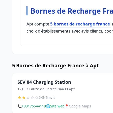
Bornes de Recharge Fra
Apt compte
5 bornes de recharge france
r
choix d'établissements avec avis clients, coo
5 Bornes de Recharge France à Apt
SEV 84 Charging Station
121 Cr Lauze de Perret, 84400 Apt
★
★
☆
☆
☆
•
2/5
6 avis
📞
+33176544119
🌐
Site web
📍
Google Maps