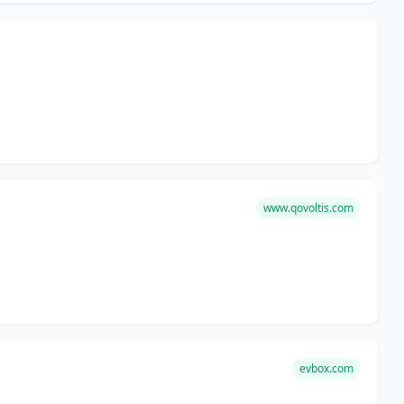
www.qovoltis.com
evbox.com