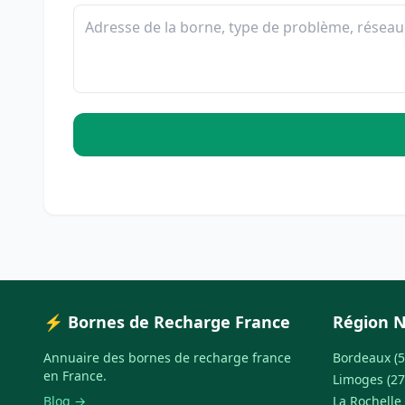
⚡ Bornes de Recharge France
Région N
Annuaire des bornes de recharge france
Bordeaux (5
en France.
Limoges (27
Blog →
La Rochelle 