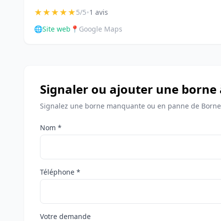
★
★
★
★
★
•
5/5
1 avis
🌐
Site web
📍
Google Maps
Signaler ou ajouter une borne
Signalez une borne manquante ou en panne de Bornes
Nom *
Téléphone *
Votre demande