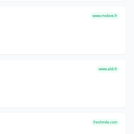
www.mobive.fr
www.aldi.fr
freshmile.com