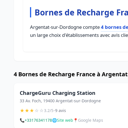
Bornes de Recharge Fr
Argentat-sur-Dordogne compte
4 bornes d
un large choix d'établissements avec avis cli
4 Bornes de Recharge France à Argenta
ChargeGuru Charging Station
33 Av. Foch, 19400 Argentat-sur-Dordogne
★
★
★
☆
☆
•
3.2/5
9 avis
📞
+33176341178
🌐
Site web
📍
Google Maps