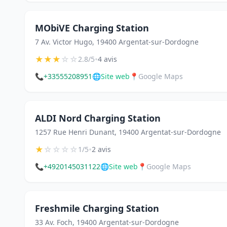
MObiVE Charging Station
7 Av. Victor Hugo, 19400 Argentat-sur-Dordogne
★
★
★
☆
☆
•
2.8/5
4 avis
📞
+33555208951
🌐
Site web
📍
Google Maps
ALDI Nord Charging Station
1257 Rue Henri Dunant, 19400 Argentat-sur-Dordogne
★
☆
☆
☆
☆
•
1/5
2 avis
📞
+4920145031122
🌐
Site web
📍
Google Maps
Freshmile Charging Station
33 Av. Foch, 19400 Argentat-sur-Dordogne