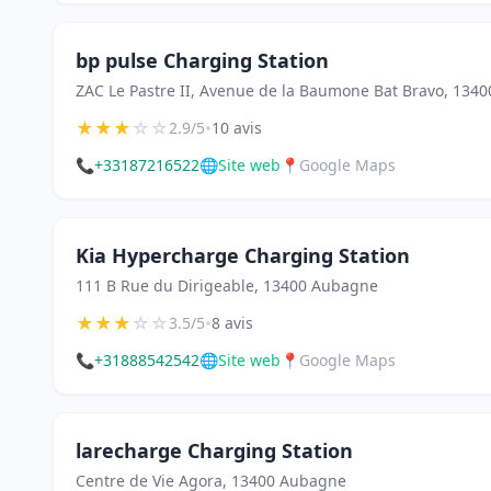
bp pulse Charging Station
ZAC Le Pastre II, Avenue de la Baumone Bat Bravo, 134
★
★
★
☆
☆
•
2.9/5
10 avis
📞
+33187216522
🌐
Site web
📍
Google Maps
Kia Hypercharge Charging Station
111 B Rue du Dirigeable, 13400 Aubagne
★
★
★
☆
☆
•
3.5/5
8 avis
📞
+31888542542
🌐
Site web
📍
Google Maps
larecharge Charging Station
Centre de Vie Agora, 13400 Aubagne