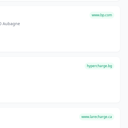
www.bp.com
00 Aubagne
hypercharge.bg
www.larecharge.ca