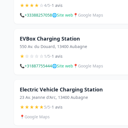
★
★
★
★
☆
•
4/5
1 avis
📞
+33388257058
🌐
Site web
📍
Google Maps
EVBox Charging Station
550 Av. du Douard, 13400 Aubagne
★
☆
☆
☆
☆
•
1/5
1 avis
📞
+31887755444
🌐
Site web
📍
Google Maps
Electric Vehicle Charging Station
23 Av. Jeanne d'Arc, 13400 Aubagne
★
★
★
★
★
•
5/5
1 avis
📍
Google Maps