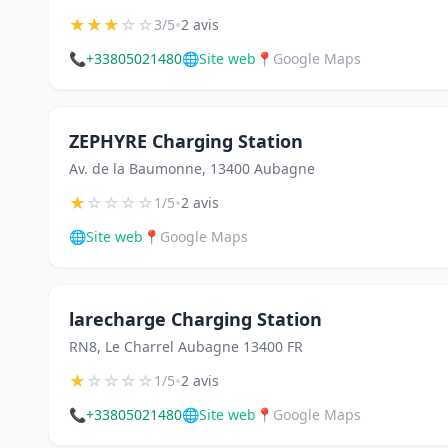
★
★
★
☆
☆
•
3/5
2 avis
📞
+33805021480
🌐
Site web
📍
Google Maps
ZEPHYRE Charging Station
Av. de la Baumonne, 13400 Aubagne
★
☆
☆
☆
☆
•
1/5
2 avis
🌐
Site web
📍
Google Maps
larecharge Charging Station
RN8, Le Charrel Aubagne 13400 FR
★
☆
☆
☆
☆
•
1/5
2 avis
📞
+33805021480
🌐
Site web
📍
Google Maps