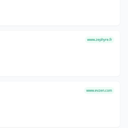
www.zephyre.fr
www.evzen.com