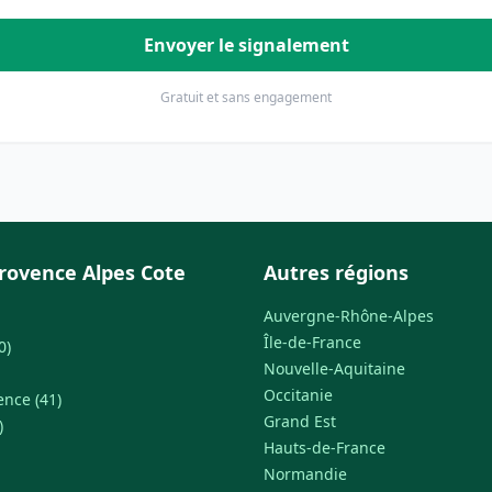
Envoyer le signalement
Gratuit et sans engagement
rovence Alpes Cote
Autres régions
Auvergne-Rhône-Alpes
Île-de-France
0)
Nouvelle-Aquitaine
Occitanie
ence (41)
Grand Est
)
Hauts-de-France
Normandie