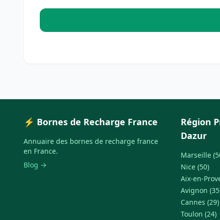
⚡ Bornes de Recharge France
Région P
Dazur
Annuaire des bornes de recharge france
en France.
Marseille (5
Blog →
Nice (50)
Aix-en-Prov
Avignon (35
Cannes (29)
Toulon (24)