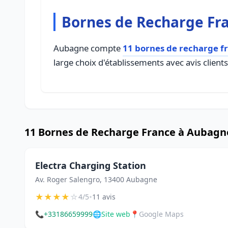
Bornes de Recharge Fr
Aubagne compte
11 bornes de recharge f
large choix d'établissements avec avis client
11 Bornes de Recharge France à Aubagn
Electra Charging Station
Av. Roger Salengro, 13400 Aubagne
★
★
★
★
☆
•
4/5
11 avis
📞
+33186659999
🌐
Site web
📍
Google Maps