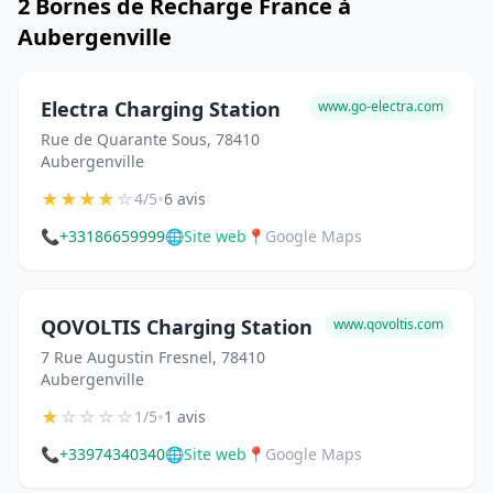
2 Bornes de Recharge France à
Aubergenville
Electra Charging Station
www.go-electra.com
Rue de Quarante Sous, 78410
Aubergenville
★
★
★
★
☆
•
4/5
6 avis
📞
+33186659999
🌐
Site web
📍
Google Maps
QOVOLTIS Charging Station
www.qovoltis.com
7 Rue Augustin Fresnel, 78410
Aubergenville
★
☆
☆
☆
☆
•
1/5
1 avis
📞
+33974340340
🌐
Site web
📍
Google Maps