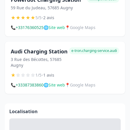
59 Rue du Judeau, 57685 Augny
★
★
★
★
★
•
5/5
2 avis
📞
+33176360525
🌐
Site web
📍
Google Maps
Audi Charging Station
e-tron.charging-service.audi
3 Rue des Bécottes, 57685
Augny
★
☆
☆
☆
☆
•
1/5
1 avis
📞
+33387383860
🌐
Site web
📍
Google Maps
Localisation