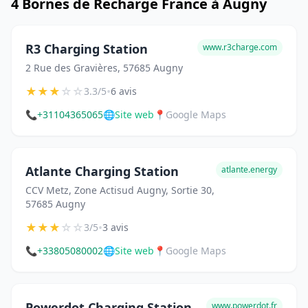
4 Bornes de Recharge France à Augny
R3 Charging Station
www.r3charge.com
2 Rue des Gravières, 57685 Augny
★
★
★
☆
☆
•
3.3/5
6 avis
📞
+31104365065
🌐
Site web
📍
Google Maps
Atlante Charging Station
atlante.energy
CCV Metz, Zone Actisud Augny, Sortie 30,
57685 Augny
★
★
★
☆
☆
•
3/5
3 avis
📞
+33805080002
🌐
Site web
📍
Google Maps
Powerdot Charging Station
www.powerdot.fr