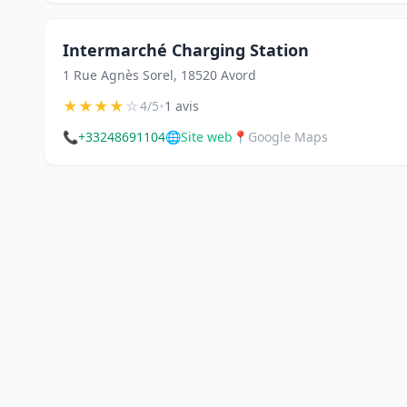
Intermarché Charging Station
1 Rue Agnès Sorel, 18520 Avord
★
★
★
★
☆
•
4/5
1 avis
📞
+33248691104
🌐
Site web
📍
Google Maps