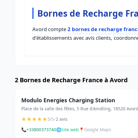
Bornes de Recharge Fr
Avord compte
2 bornes de recharge franc
d'établissements avec avis clients, coordonné
2 Bornes de Recharge France à Avord
Modulo Energies Charging Station
Place de la salle des fêtes, 5 Rue d'Aindling, 18520 Avor
★
★
★
★
★
•
5/5
2 avis
📞
+33800373740
🌐
Site web
📍
Google Maps