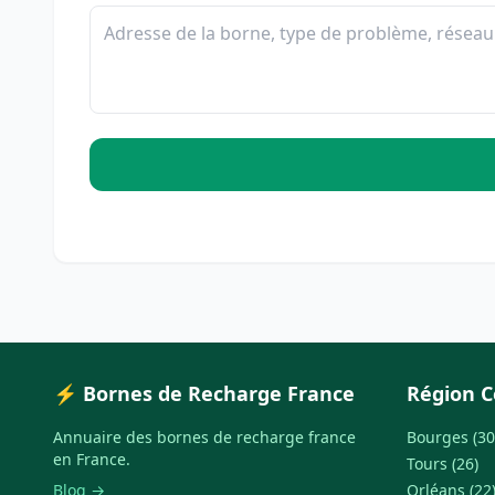
⚡ Bornes de Recharge France
Région C
Annuaire des bornes de recharge france
Bourges (30
en France.
Tours (26)
Blog →
Orléans (22