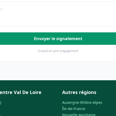
Envoyer le signalement
Gratuit et sans engagement
entre Val De Loire
Autres régions
)
Auvergne-Rhône-Alpes
Île-de-France
)
Nouvelle-Aquitaine