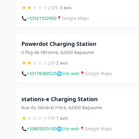
★
★
☆
☆
☆
•
2.3/5
3 avis
📞
+33321502900
📍
Google Maps
Powerdot Charging Station
5 Fbg de Péronne, 62450 Bapaume
★
★
☆
☆
☆
•
2/5
2 avis
📞
+33176360525
🌐
Site web
📍
Google Maps
stations-e Charging Station
Rue du Général Frère, 62450 Bapaume
★
☆
☆
☆
☆
•
1/5
1 avis
📞
+33805035100
🌐
Site web
📍
Google Maps