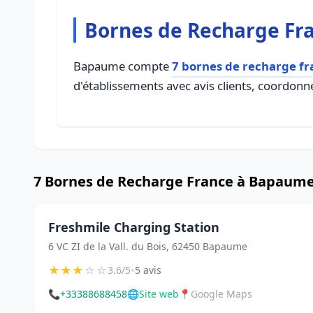
Bornes de Recharge Fr
Bapaume compte
7 bornes de recharge fr
d'établissements avec avis clients, coordonné
7 Bornes de Recharge France à Bapaum
Freshmile Charging Station
6 VC ZI de la Vall. du Bois, 62450 Bapaume
★
★
★
☆
☆
•
3.6/5
5 avis
📞
+33388688458
🌐
Site web
📍
Google Maps