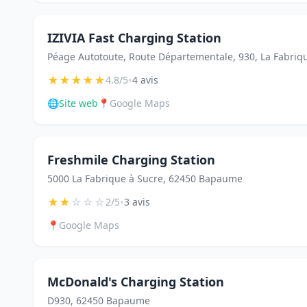
IZIVIA Fast Charging Station
Péage Autotoute, Route Départementale, 930, La Fabriq
★
★
★
★
★
•
4.8/5
4 avis
🌐
Site web
📍
Google Maps
Freshmile Charging Station
5000 La Fabrique à Sucre, 62450 Bapaume
★
★
☆
☆
☆
•
2/5
3 avis
📍
Google Maps
McDonald's Charging Station
D930, 62450 Bapaume