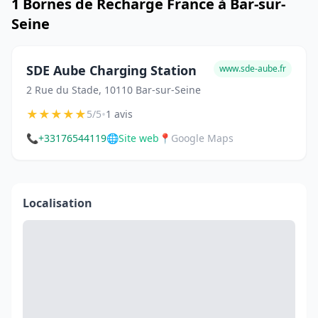
1 Bornes de Recharge France à Bar-sur-
Seine
SDE Aube Charging Station
www.sde-aube.fr
2 Rue du Stade, 10110 Bar-sur-Seine
★
★
★
★
★
•
5/5
1 avis
📞
+33176544119
🌐
Site web
📍
Google Maps
Localisation