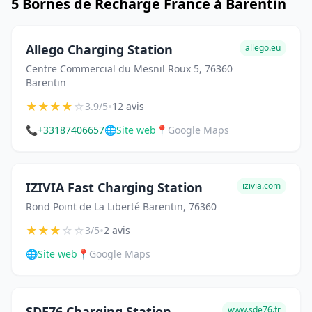
5 Bornes de Recharge France à Barentin
Allego Charging Station
allego.eu
Centre Commercial du Mesnil Roux 5, 76360
Barentin
★
★
★
★
☆
•
3.9/5
12 avis
📞
+33187406657
🌐
Site web
📍
Google Maps
IZIVIA Fast Charging Station
izivia.com
Rond Point de La Liberté Barentin, 76360
★
★
★
☆
☆
•
3/5
2 avis
🌐
Site web
📍
Google Maps
SDE76 Charging Station
www.sde76.fr