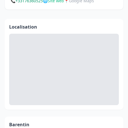
📞
+33176360525
🌐
Site web
📍
Google Maps
Localisation
Barentin