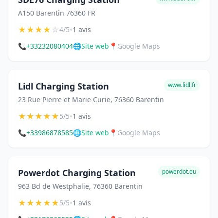
A150 Barentin 76360 FR
★
★
★
★
☆
•
4/5
1 avis
📞
+33232080404
🌐
Site web
📍
Google Maps
Lidl Charging Station
www.lidl.fr
23 Rue Pierre et Marie Curie, 76360 Barentin
★
★
★
★
★
•
5/5
1 avis
📞
+33986878585
🌐
Site web
📍
Google Maps
Powerdot Charging Station
powerdot.eu
963 Bd de Westphalie, 76360 Barentin
★
★
★
★
★
•
5/5
1 avis