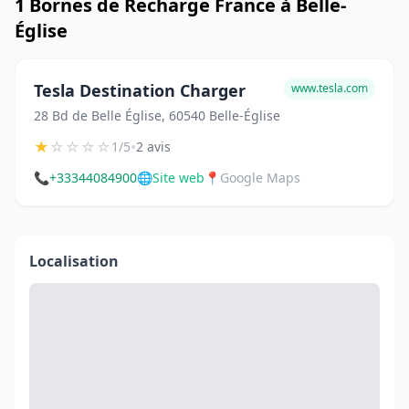
1 Bornes de Recharge France à Belle-
Église
Tesla Destination Charger
www.tesla.com
28 Bd de Belle Église, 60540 Belle-Église
★
☆
☆
☆
☆
•
1/5
2 avis
📞
+33344084900
🌐
Site web
📍
Google Maps
Localisation