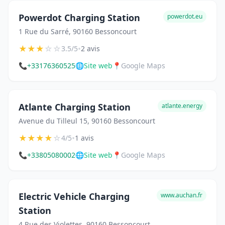
Powerdot Charging Station
powerdot.eu
1 Rue du Sarré, 90160 Bessoncourt
★
★
★
☆
☆
•
3.5/5
2 avis
📞
+33176360525
🌐
Site web
📍
Google Maps
Atlante Charging Station
atlante.energy
Avenue du Tilleul 15, 90160 Bessoncourt
★
★
★
★
☆
•
4/5
1 avis
📞
+33805080002
🌐
Site web
📍
Google Maps
Electric Vehicle Charging
www.auchan.fr
Station
4 Rue des Violettes, 90160 Bessoncourt