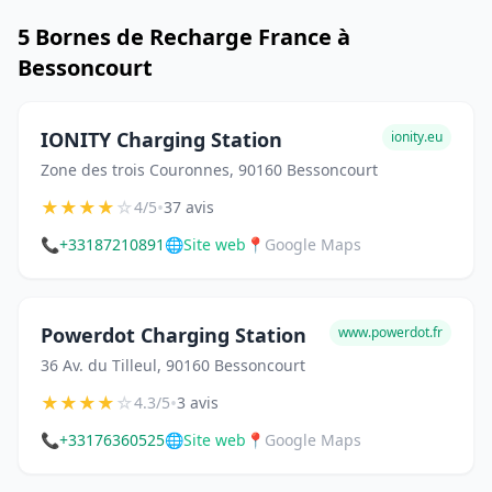
5 Bornes de Recharge France à
Bessoncourt
IONITY Charging Station
ionity.eu
Zone des trois Couronnes, 90160 Bessoncourt
★
★
★
★
☆
•
4/5
37 avis
📞
+33187210891
🌐
Site web
📍
Google Maps
Powerdot Charging Station
www.powerdot.fr
36 Av. du Tilleul, 90160 Bessoncourt
★
★
★
★
☆
•
4.3/5
3 avis
📞
+33176360525
🌐
Site web
📍
Google Maps