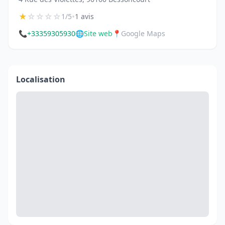
★
☆
☆
☆
☆
•
1/5
1 avis
📞
+33359305930
🌐
Site web
📍
Google Maps
Localisation