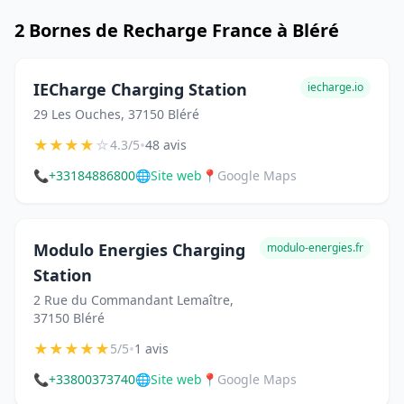
2 Bornes de Recharge France à Bléré
IECharge Charging Station
iecharge.io
29 Les Ouches, 37150 Bléré
★
★
★
★
☆
•
4.3/5
48 avis
📞
+33184886800
🌐
Site web
📍
Google Maps
Modulo Energies Charging
modulo-energies.fr
Station
2 Rue du Commandant Lemaître,
37150 Bléré
★
★
★
★
★
•
5/5
1 avis
📞
+33800373740
🌐
Site web
📍
Google Maps