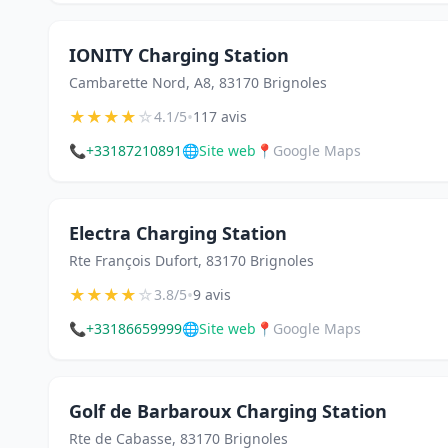
IONITY Charging Station
Cambarette Nord, A8, 83170 Brignoles
★
★
★
★
☆
•
4.1/5
117 avis
📞
+33187210891
🌐
Site web
📍
Google Maps
Electra Charging Station
Rte François Dufort, 83170 Brignoles
★
★
★
★
☆
•
3.8/5
9 avis
📞
+33186659999
🌐
Site web
📍
Google Maps
Golf de Barbaroux Charging Station
Rte de Cabasse, 83170 Brignoles