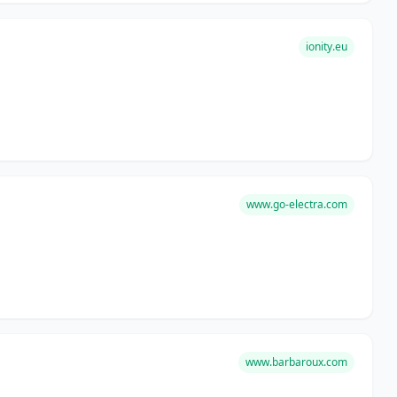
ionity.eu
www.go-electra.com
www.barbaroux.com