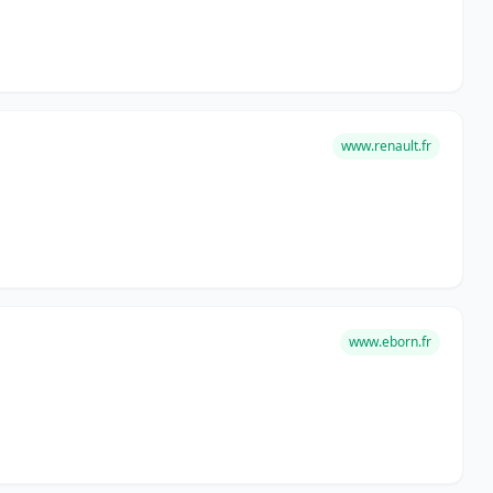
www.renault.fr
www.eborn.fr