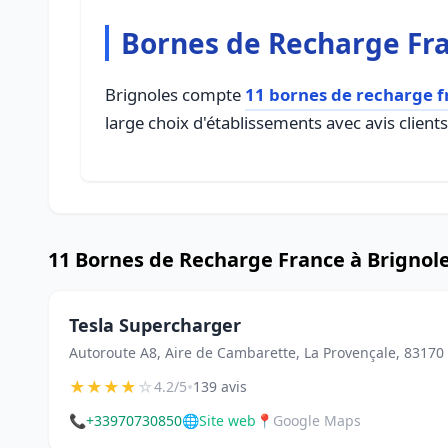
Bornes de Recharge Fra
Brignoles compte
11 bornes de recharge f
large choix d'établissements avec avis client
11 Bornes de Recharge France à Brignol
Tesla Supercharger
Autoroute A8, Aire de Cambarette, La Provençale, 83170
★
★
★
★
☆
•
4.2/5
139 avis
📞
+33970730850
🌐
Site web
📍
Google Maps