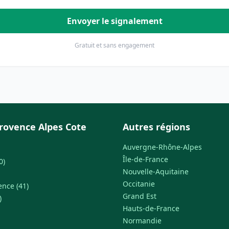
Envoyer le signalement
Gratuit et sans engagement
rovence Alpes Cote
Autres régions
Auvergne-Rhône-Alpes
Île-de-France
0)
Nouvelle-Aquitaine
Occitanie
ence (41)
Grand Est
)
Hauts-de-France
Normandie