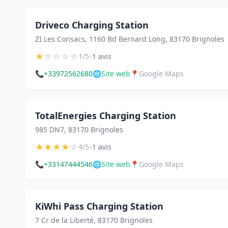
Driveco Charging Station
ZI Les Consacs, 1160 Bd Bernard Long, 83170 Brignoles
★
☆
☆
☆
☆
•
1/5
1 avis
📞
+33972562680
🌐
Site web
📍
Google Maps
TotalEnergies Charging Station
985 DN7, 83170 Brignoles
★
★
★
★
☆
•
4/5
1 avis
📞
+33147444546
🌐
Site web
📍
Google Maps
KiWhi Pass Charging Station
7 Cr de la Liberté, 83170 Brignoles