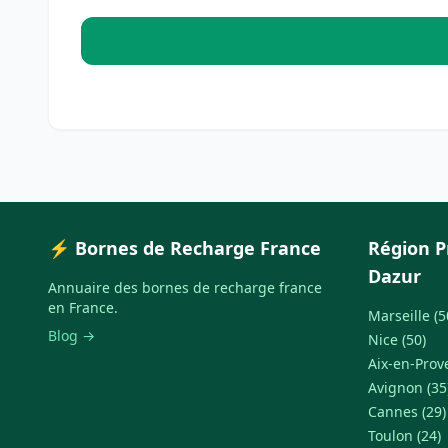
⚡ Bornes de Recharge France
Région P
Dazur
Annuaire des bornes de recharge france
en France.
Marseille (5
Blog →
Nice (50)
Aix-en-Prov
Avignon (35
Cannes (29)
Toulon (24)