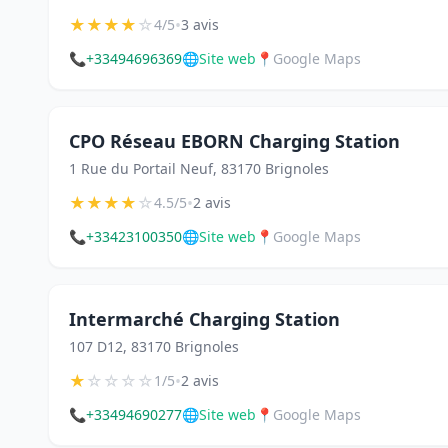
★
★
★
★
☆
•
4/5
3 avis
📞
+33494696369
🌐
Site web
📍
Google Maps
CPO Réseau EBORN Charging Station
1 Rue du Portail Neuf, 83170 Brignoles
★
★
★
★
☆
•
4.5/5
2 avis
📞
+33423100350
🌐
Site web
📍
Google Maps
Intermarché Charging Station
107 D12, 83170 Brignoles
★
☆
☆
☆
☆
•
1/5
2 avis
📞
+33494690277
🌐
Site web
📍
Google Maps