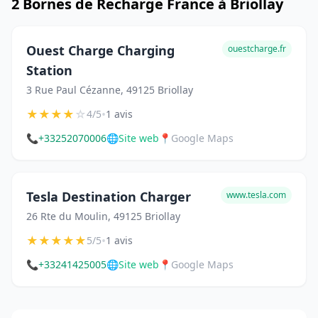
2 Bornes de Recharge France à Briollay
Ouest Charge Charging
ouestcharge.fr
Station
3 Rue Paul Cézanne, 49125 Briollay
★
★
★
★
☆
•
4/5
1 avis
📞
+33252070006
🌐
Site web
📍
Google Maps
Tesla Destination Charger
www.tesla.com
26 Rte du Moulin, 49125 Briollay
★
★
★
★
★
•
5/5
1 avis
📞
+33241425005
🌐
Site web
📍
Google Maps