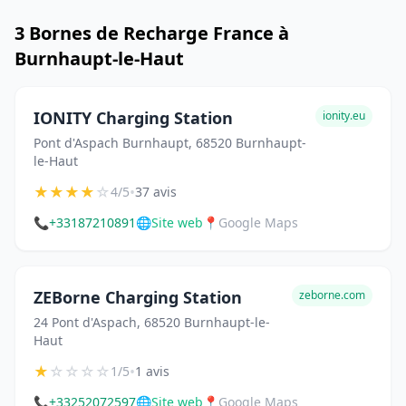
3 Bornes de Recharge France à
Burnhaupt-le-Haut
IONITY Charging Station
ionity.eu
Pont d'Aspach Burnhaupt, 68520 Burnhaupt-
le-Haut
★
★
★
★
☆
•
4/5
37 avis
📞
+33187210891
🌐
Site web
📍
Google Maps
ZEBorne Charging Station
zeborne.com
24 Pont d'Aspach, 68520 Burnhaupt-le-
Haut
★
☆
☆
☆
☆
•
1/5
1 avis
📞
+33252072597
🌐
Site web
📍
Google Maps