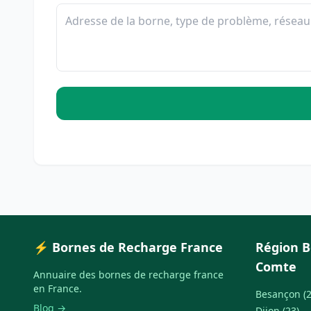
⚡ Bornes de Recharge France
Région 
Comte
Annuaire des bornes de recharge france
en France.
Besançon (2
Blog →
Dijon (23)