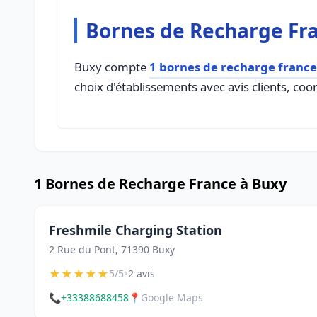
Bornes de Recharge Fr
Buxy compte
1 bornes de recharge france
choix d'établissements avec avis clients, coo
1 Bornes de Recharge France à Buxy
Freshmile Charging Station
2 Rue du Pont, 71390 Buxy
★
★
★
★
★
•
5/5
2 avis
📞
+33388688458
📍
Google Maps