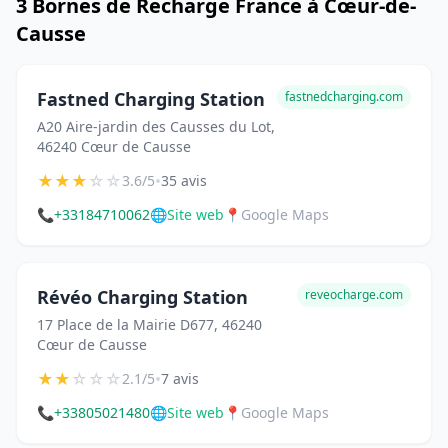
3 Bornes de Recharge France à Cœur-de-
Causse
Fastned Charging Station
fastnedcharging.com
A20 Aire-jardin des Causses du Lot,
46240 Cœur de Causse
★
★
★
☆
☆
•
3.6/5
35 avis
📞
+33184710062
🌐
Site web
📍
Google Maps
Révéo Charging Station
reveocharge.com
17 Place de la Mairie D677, 46240
Cœur de Causse
★
★
☆
☆
☆
•
2.1/5
7 avis
📞
+33805021480
🌐
Site web
📍
Google Maps