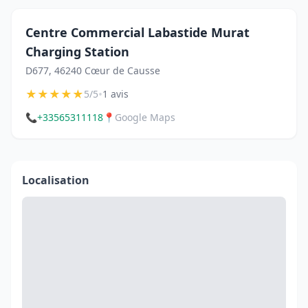
Centre Commercial Labastide Murat
Charging Station
D677, 46240 Cœur de Causse
★
★
★
★
★
•
5/5
1 avis
📞
+33565311118
📍
Google Maps
Localisation