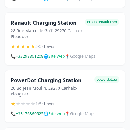
Renault Charging Station
group.renault.com
28 Rue Marcel le Goff, 29270 Carhaix-
Plouguer
★
★
★
★
★
•
5/5
1 avis
📞
+33298861208
🌐
Site web
📍
Google Maps
PowerDot Charging Station
powerdot.eu
20 Bd Jean Moulin, 29270 Carhaix-
Plouguer
★
☆
☆
☆
☆
•
1/5
1 avis
📞
+33176360525
🌐
Site web
📍
Google Maps