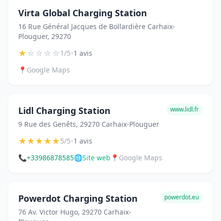
Virta Global Charging Station
16 Rue Général Jacques de Bollardière Carhaix-
Plouguer, 29270
★
☆
☆
☆
☆
•
1/5
1 avis
📍
Google Maps
Lidl Charging Station
www.lidl.fr
9 Rue des Genêts, 29270 Carhaix-Plouguer
★
★
★
★
★
•
5/5
1 avis
📞
+33986878585
🌐
Site web
📍
Google Maps
Powerdot Charging Station
powerdot.eu
76 Av. Victor Hugo, 29270 Carhaix-