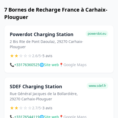
7 Bornes de Recharge France à Carhaix-
Plouguer
Powerdot Charging Station
powerdot.eu
2 Bis Rte de Pont Daoulaz, 29270 Carhaix-
Plouguer
★
★
☆
☆
☆
•
2.6/5
5 avis
📞
+33176360525
🌐
Site web
📍
Google Maps
SDEF Charging Station
www.sdef.fr
Rue Général Jacques de la Bollardière,
29270 Carhaix-Plouguer
★
★
☆
☆
☆
•
2.7/5
3 avis
📞
+33176544119
🌐
Site web
📍
Google Maps