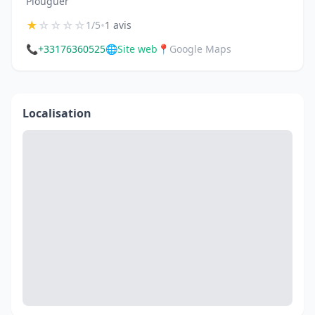
Plouguer
★
☆
☆
☆
☆
•
1/5
1 avis
📞
+33176360525
🌐
Site web
📍
Google Maps
Localisation