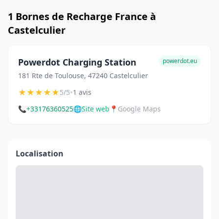
1 Bornes de Recharge France à
Castelculier
Powerdot Charging Station
powerdot.eu
181 Rte de Toulouse, 47240 Castelculier
★
★
★
★
★
•
5/5
1 avis
📞
+33176360525
🌐
Site web
📍
Google Maps
Localisation