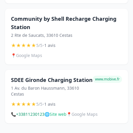
Community by Shell Recharge Charging
Station
2 Rte de Saucats, 33610 Cestas
★
★
★
★
★
•
5/5
1 avis
📍
Google Maps
SDEE Gironde Charging Station
www.mobive.fr
1 Av. du Baron Haussmann, 33610
Cestas
★
★
★
★
★
•
5/5
1 avis
📞
+33811230123
🌐
Site web
📍
Google Maps