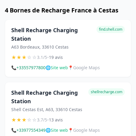
4 Bornes de Recharge France à Cestas
Shell Recharge Charging
find.shell.com
Station
A63 Bordeaux, 33610 Cestas
★
★
★
☆
☆
•
3.1/5
19 avis
📞
+33557977800
🌐
Site web
📍
Google Maps
Shell Recharge Charging
shellrecharge.com
Station
Shell Cestas Est, A63, 33610 Cestas
★
★
★
☆
☆
•
3.7/5
13 avis
📞
+33977554349
🌐
Site web
📍
Google Maps