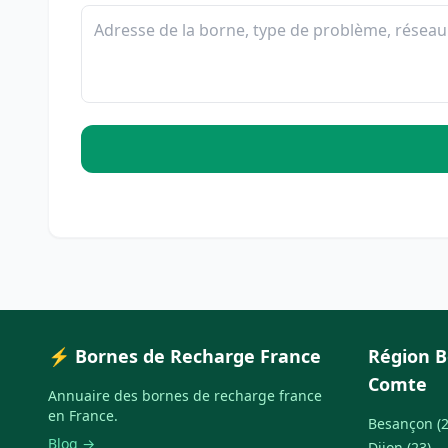
⚡ Bornes de Recharge France
Région 
Comte
Annuaire des bornes de recharge france
en France.
Besançon (2
Blog →
Dijon (23)