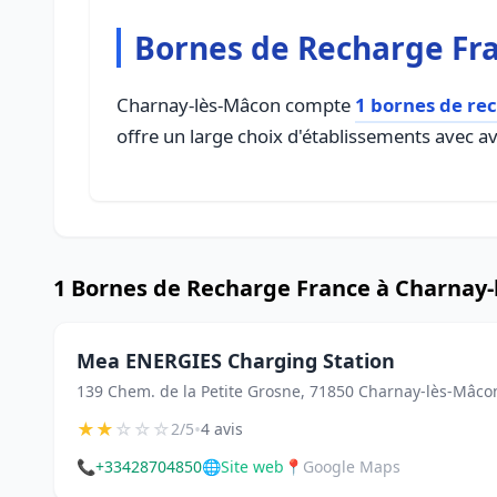
Bornes de Recharge Fr
Charnay-lès-Mâcon compte
1 bornes de re
offre un large choix d'établissements avec avi
1 Bornes de Recharge France à Charnay
Mea ENERGIES Charging Station
139 Chem. de la Petite Grosne, 71850 Charnay-lès-Mâco
★
★
☆
☆
☆
•
2/5
4 avis
📞
+33428704850
🌐
Site web
📍
Google Maps