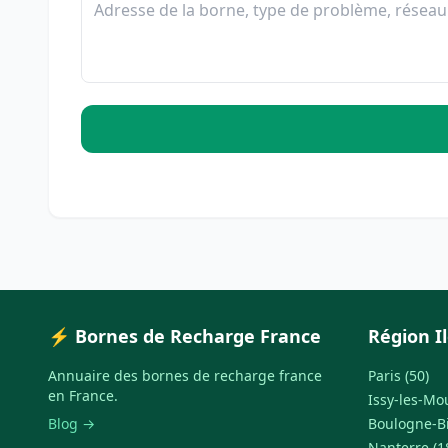
⚡ Bornes de Recharge France
Région I
Annuaire des bornes de recharge france
Paris (50)
en France.
Issy-les-Mo
Blog →
Boulogne-Bi
Nanterre (1