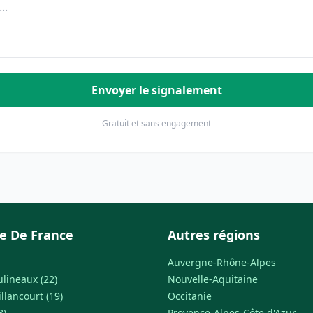
Envoyer le signalement
Gratuit et sans engagement
le De France
Autres régions
Auvergne-Rhône-Alpes
ulineaux (22)
Nouvelle-Aquitaine
llancourt (19)
Occitanie
8)
Provence-Alpes-Côte d'Azur