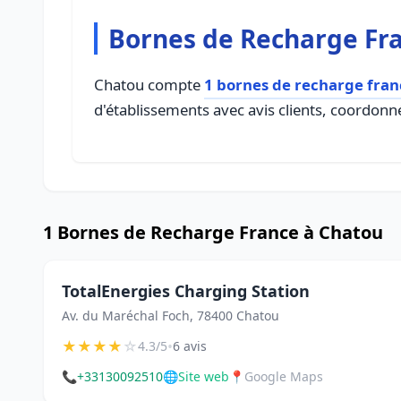
Bornes de Recharge Fr
Chatou compte
1 bornes de recharge fran
d'établissements avec avis clients, coordonné
1 Bornes de Recharge France à Chatou
TotalEnergies Charging Station
Av. du Maréchal Foch, 78400 Chatou
★
★
★
★
☆
•
4.3/5
6 avis
📞
+33130092510
🌐
Site web
📍
Google Maps