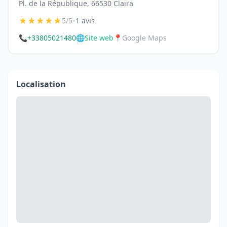
Pl. de la République, 66530 Claira
★
★
★
★
★
•
5/5
1 avis
📞
+33805021480
🌐
Site web
📍
Google Maps
Localisation