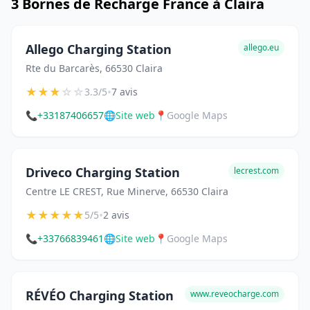
3 Bornes de Recharge France à Claira
Allego Charging Station
allego.eu
Rte du Barcarès, 66530 Claira
★
★
★
☆
☆
•
3.3/5
7 avis
📞
+33187406657
🌐
Site web
📍
Google Maps
Driveco Charging Station
lecrest.com
Centre LE CREST, Rue Minerve, 66530 Claira
★
★
★
★
★
•
5/5
2 avis
📞
+33766839461
🌐
Site web
📍
Google Maps
RÉVÉO Charging Station
www.reveocharge.com