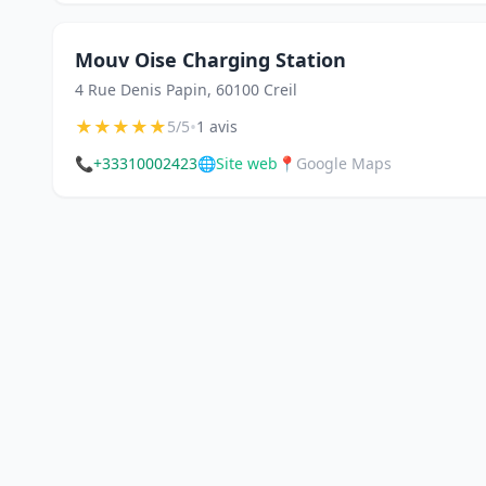
Mouv Oise Charging Station
4 Rue Denis Papin, 60100 Creil
★
★
★
★
★
•
5/5
1 avis
📞
+33310002423
🌐
Site web
📍
Google Maps