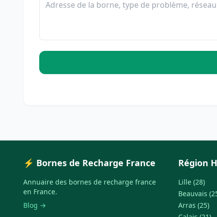
⚡ Bornes de Recharge France
Région H
Annuaire des bornes de recharge france
Lille (28)
en France.
Beauvais (2
Blog →
Arras (25)
Calais (21)