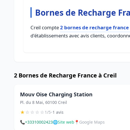
Bornes de Recharge Fra
Creil compte
2 bornes de recharge france
d'établissements avec avis clients, coordonné
2 Bornes de Recharge France à Creil
Mouv Oise Charging Station
Pl. du 8 Mai, 60100 Creil
★
☆
☆
☆
☆
•
1/5
1 avis
📞
+33310002423
🌐
Site web
📍
Google Maps