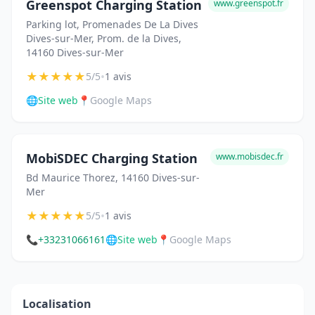
Greenspot Charging Station
www.greenspot.fr
Parking lot, Promenades De La Dives
Dives-sur-Mer, Prom. de la Dives,
14160 Dives-sur-Mer
★
★
★
★
★
•
5/5
1 avis
🌐
Site web
📍
Google Maps
MobiSDEC Charging Station
www.mobisdec.fr
Bd Maurice Thorez, 14160 Dives-sur-
Mer
★
★
★
★
★
•
5/5
1 avis
📞
+33231066161
🌐
Site web
📍
Google Maps
Localisation