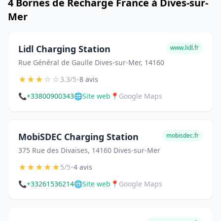
4 Bornes de Recharge France à Dives-sur-
Mer
Lidl Charging Station
www.lidl.fr
Rue Général de Gaulle Dives-sur-Mer, 14160
★
★
★
☆
☆
•
3.3/5
8 avis
📞
+33800900343
🌐
Site web
📍
Google Maps
MobiSDEC Charging Station
mobisdec.fr
375 Rue des Divaises, 14160 Dives-sur-Mer
★
★
★
★
★
•
5/5
4 avis
📞
+33261536214
🌐
Site web
📍
Google Maps