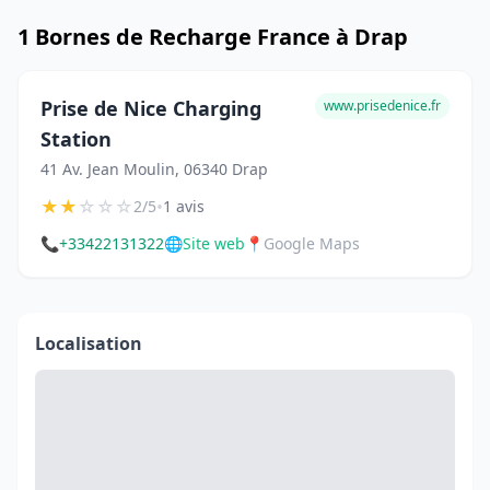
1 Bornes de Recharge France à Drap
Prise de Nice Charging
www.prisedenice.fr
Station
41 Av. Jean Moulin, 06340 Drap
★
★
☆
☆
☆
•
2/5
1 avis
📞
+33422131322
🌐
Site web
📍
Google Maps
Localisation