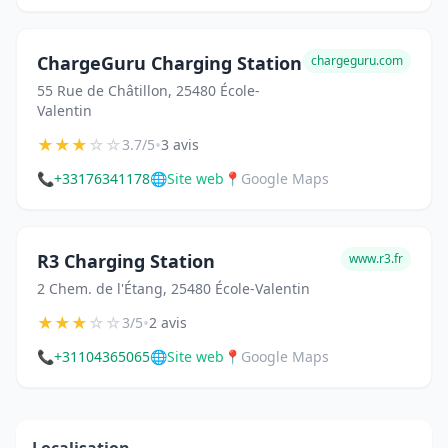
ChargeGuru Charging Station
chargeguru.com
55 Rue de Châtillon, 25480 École-
Valentin
★
★
★
☆
☆
•
3.7/5
3 avis
📞
+33176341178
🌐
Site web
📍
Google Maps
R3 Charging Station
www.r3.fr
2 Chem. de l'Étang, 25480 École-Valentin
★
★
★
☆
☆
•
3/5
2 avis
📞
+31104365065
🌐
Site web
📍
Google Maps