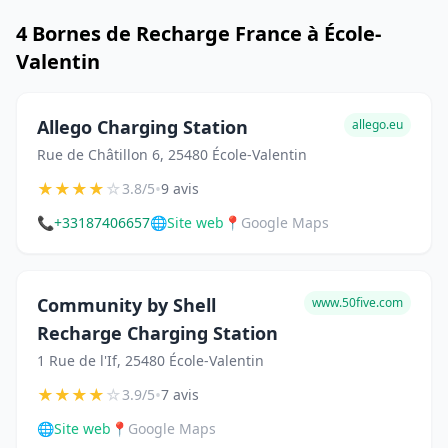
4 Bornes de Recharge France à École-
Valentin
Allego Charging Station
allego.eu
Rue de Châtillon 6, 25480 École-Valentin
★
★
★
★
☆
•
3.8/5
9 avis
📞
+33187406657
🌐
Site web
📍
Google Maps
Community by Shell
www.50five.com
Recharge Charging Station
1 Rue de l'If, 25480 École-Valentin
★
★
★
★
☆
•
3.9/5
7 avis
🌐
Site web
📍
Google Maps