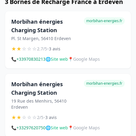
3 Bornes de Recharge France à Erdeven
Morbihan énergies
morbihan-energies.fr
Charging Station
Pl. St Margen, 56410 Erdeven
★
★
☆
☆
☆
•
2.7/5
3 avis
📞
+33970830213
🌐
Site web
📍
Google Maps
Morbihan énergies
morbihan-energies.fr
Charging Station
19 Rue des Menhirs, 56410
Erdeven
★
★
☆
☆
☆
•
2/5
3 avis
📞
+33297620750
🌐
Site web
📍
Google Maps